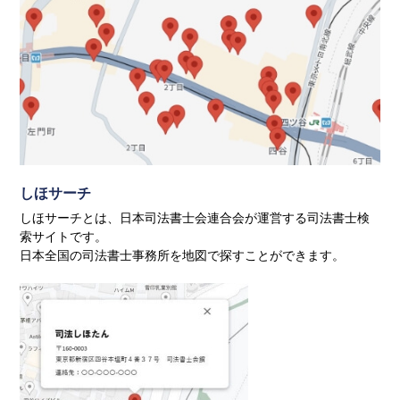
会社・法人の登記
ファーロの
発刊にあたって
裁判業務
書籍・パンフレット等
（商業登記）
オリジナルWEB壁紙
劇団リーガル☆スター
活動記録
債務整理
しほサーチ
しほサーチとは、日本司法書士会連合会が運営する司法書士検
索サイトです。
日本全国の司法書士事務所を地図で探すことができます。