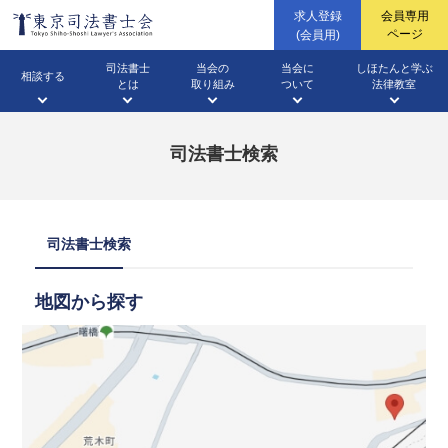
求人登録
会員専用
ページ
(会員用)
司法書士
当会の
当会に
しほたんと学ぶ
相談する
とは
取り組み
ついて
法律教室
無料相談法律相談
（WEB・面談・電話・出張）
四谷総合相談センター
司法書士検索
三多摩総合相談センター
土地・建物の登記
ファーロ
会長挨拶
相続のこと
企業法務
高校生に向けての
会長声明・会長談話
会社のこと
法律教室
無料相談会カレンダー
（不動産登記）
（広報誌）
司法書士検索
地図から探す
パブリックコメント・意見書
成年後見のこと
東京司法書士会概要
土地や家のこと
成年後見
イベント開催案内・
開催結果
相続業務
動画ギャラリー
当番司法書士
すてっき(調停センター)
東京司法書士会機構図
借金のこと
情報公開資料
裁判のこと