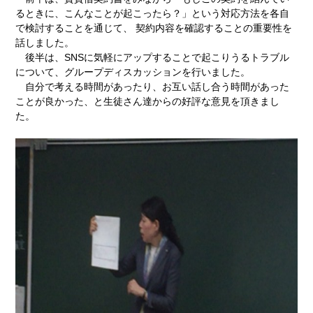
会社・法人の登記
ファーロの
発刊にあたって
裁判業務
書籍・パンフレット等
るときに、こんなことが起こったら？」という対応方法を各自
（商業登記）
で検討することを通じて、 契約内容を確認することの重要性を
話しました。
後半は、SNSに気軽にアップすることで起こりうるトラブル
について、グループディスカッションを行いました。
自分で考える時間があったり、お互い話し合う時間があった
オリジナルWEB壁紙
劇団リーガル☆スター
活動記録
ことが良かった、と生徒さん達からの好評な意見を頂きまし
債務整理
た。