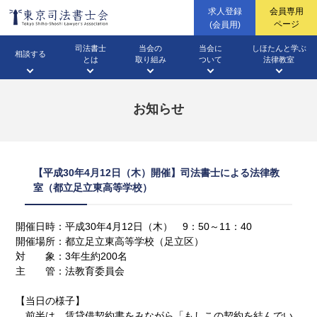
求人登録
会員専用
ページ
(会員用)
司法書士
当会の
当会に
しほたんと学ぶ
相談する
とは
取り組み
ついて
法律教室
無料相談法律相談
（WEB・面談・電話・出張）
四谷総合相談センター
お知らせ
三多摩総合相談センター
土地・建物の登記
ファーロ
会長挨拶
相続のこと
企業法務
高校生に向けての
会長声明・会長談話
会社のこと
法律教室
無料相談会カレンダー
（不動産登記）
（広報誌）
【平成30年4月12日（木）開催】司法書士による法律教
室（都立足立東高等学校）
パブリックコメント・意見書
成年後見のこと
東京司法書士会概要
土地や家のこと
開催日時：平成30年4月12日（木） 9：50～11：40
成年後見
イベント開催案内・
開催結果
相続業務
動画ギャラリー
開催場所：都立足立東高等学校（足立区）
当番司法書士
すてっき(調停センター)
対 象：3年生約200名
主 管：法教育委員会
【当日の様子】
前半は、賃貸借契約書をみながら「もしこの契約を結んでい
東京司法書士会機構図
借金のこと
情報公開資料
裁判のこと