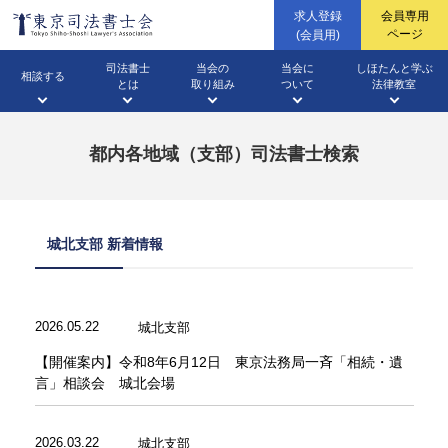
求人登録
会員専用
ページ
(会員用)
司法書士
当会の
当会に
しほたんと学ぶ
相談する
とは
取り組み
ついて
法律教室
無料相談法律相談
（WEB・面談・電話・出張）
四谷総合相談センター
都内各地域（支部）司法書士検索
三多摩総合相談センター
土地・建物の登記
ファーロ
会長挨拶
相続のこと
企業法務
高校生に向けての
会長声明・会長談話
会社のこと
法律教室
無料相談会カレンダー
（不動産登記）
（広報誌）
城北支部 新着情報
パブリックコメント・意見書
成年後見のこと
東京司法書士会概要
土地や家のこと
2026.05.22
城北支部
成年後見
イベント開催案内・
開催結果
相続業務
動画ギャラリー
当番司法書士
すてっき(調停センター)
【開催案内】令和8年6月12日 東京法務局一斉「相続・遺
言」相談会 城北会場
2026.03.22
城北支部
東京司法書士会機構図
借金のこと
情報公開資料
裁判のこと