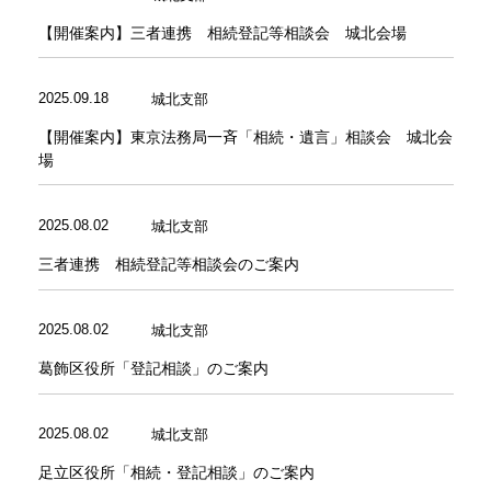
会社・法人の登記
ファーロの
発刊にあたって
裁判業務
書籍・パンフレット等
（商業登記）
【開催案内】三者連携 相続登記等相談会 城北会場
2025.09.18
城北支部
【開催案内】東京法務局一斉「相続・遺言」相談会 城北会
オリジナルWEB壁紙
劇団リーガル☆スター
活動記録
場
債務整理
2025.08.02
城北支部
三者連携 相続登記等相談会のご案内
2025.08.02
城北支部
葛飾区役所「登記相談」のご案内
2025.08.02
城北支部
足立区役所「相続・登記相談」のご案内