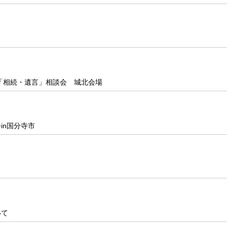
斉「相続・遺言」相談会 城北会場
in国分寺市
いて