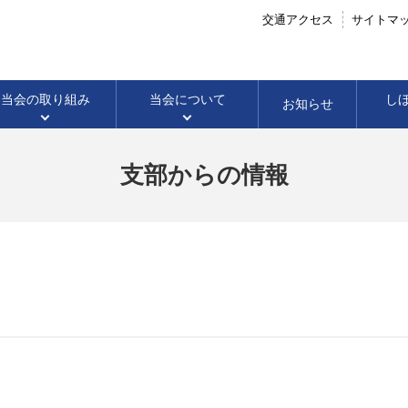
交通アクセス
サイトマ
当会の
取り組み
当会に
ついて
し
お知らせ
支部からの情報
企業法務
会社のこと
会長声明・会長談話
当番司法書士
高校生に向けての
成年後見
イベント開催案内
成年後見のこと
パブリックコメン
すてっき(調停セン
法律教室
開催結果