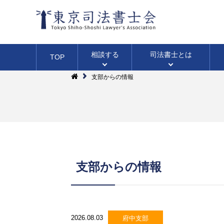
相談する
司法書士
とは
TOP
支部からの情報
土地・建物の登記
ファーロ
会長挨拶
相続のこと
支部からの情報
無料相談法律相談
（広報誌）
（不動産登記）
（WEB・面談・電話・出張）
四谷総合相談センター
三多摩総合相談センター
無料相談会カレンダー
2026.08.03
府中支部