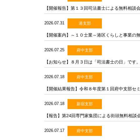
【開催報告】第１３回司法書士による無料相談会
東京司法書士会機構図
借金のこと
2026.07.31
港支部
ファーロの
会社・法人の登記
発刊にあたって
（商業登記）
【開催案内】～１０士業～港区くらしと事業の
2026.07.25
府中支部
【お知らせ】８月３日は「司法書士の日」です
2026.07.18
府中支部
【開催結果報告】令和８年度第１回府中支部セ
2026.07.18
新宿支部
【報告】第24回専門家集団による街頭無料相談会
2026.07.17
府中支部