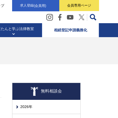
求人登録
会員専用
ページ
ップ
(会員用)
ほたんと学ぶ
法律教室
相続登記申請義務化
・
ト・意見書
ター)
相続業務
東京司法書士会概要
土地や家のこと
動画ギャラリー
無料相談会
2026年