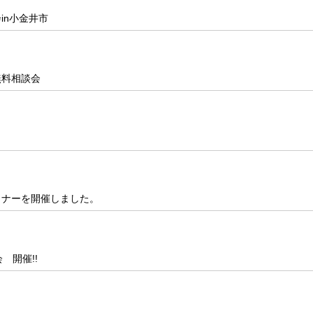
in小金井市
情報公開資料
裁判のこと
書籍・パンフレット等
裁判業務
債務整理
オリジナルWEB
無料相談会
。
ミナーを開催しました。
 開催!!