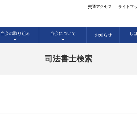
交通アクセス
サイトマ
当会の
取り組み
当会に
ついて
し
お知らせ
司法書士検索
企業法務
会社のこと
会長声明・会長談話
当番司法書士
高校生に向けての
成年後見
イベント開催案内
成年後見のこと
パブリックコメン
すてっき(調停セン
法律教室
開催結果