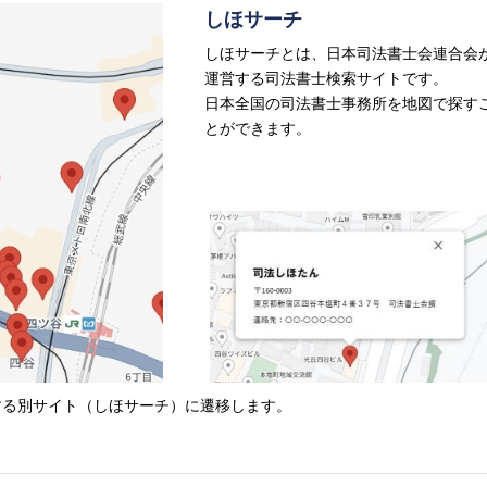
しほサーチ
しほサーチとは、日本司法書士会連合会
情報公開資料
裁判のこと
運営する司法書士検索サイトです。
書籍・パンフレット等
裁判業務
債務整理
オリジナルWEB
日本全国の司法書士事務所を地図で探す
とができます。
する別サイト（しほサーチ）に遷移します。