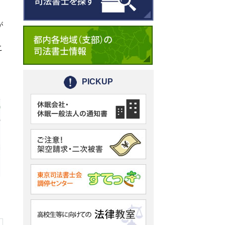
が
壁紙
劇団リーガル☆スター
こ
活動記録
PICKUP