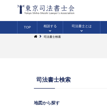
相談する
司法書士
とは
TOP
司法書士検索
土地・建物の登記
ファーロ
会長挨拶
相続のこと
司法書士検索
無料相談法律相談
（広報誌）
（不動産登記）
（WEB・面談・電話・出張）
四谷総合相談センター
三多摩総合相談センター
地図から探す
無料相談会カレンダー