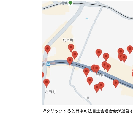
東京司法書士会機構図
借金のこと
ファーロの
会社・法人の登記
発刊にあたって
（商業登記）
※クリックすると日本司法書士会連合会が運営