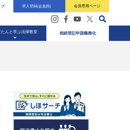
求人登録
会員専用
ページ
ップ
(会員用)
ほたんと学ぶ
法律教室
相続登記申請義務化
・
ト・意見書
ター)
相続業務
東京司法書士会概要
土地や家のこと
動画ギャラリー