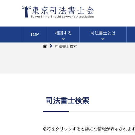
相談する
司法書士
とは
TOP
司法書士検索
土地・建物の登記
ファーロ
会長挨拶
相続のこと
司法書士検索
無料相談法律相談
（広報誌）
（不動産登記）
（WEB・面談・電話・出張）
四谷総合相談センター
三多摩総合相談センター
名称をクリックすると詳細な情報が表示されま
無料相談会カレンダー