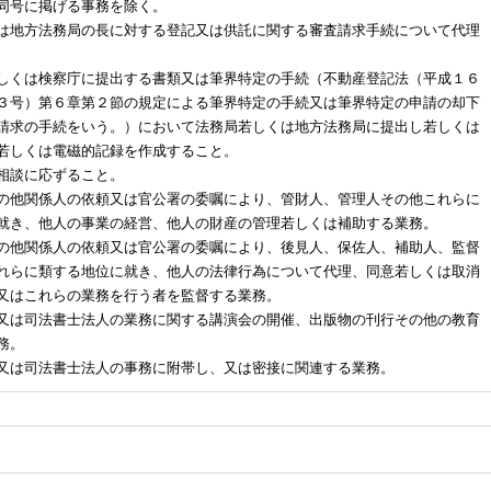
同号に掲げる事務を除く。
は地方法務局の長に対する登記又は供託に関する審査請求手続について代理
しくは検察庁に提出する書類又は筆界特定の手続（不動産登記法（平成１６
３号）第６章第２節の規定による筆界特定の手続又は筆界特定の申請の却下
請求の手続をいう。）において法務局若しくは地方法務局に提出し若しくは
若しくは電磁的記録を作成すること。
相談に応ずること。
の他関係人の依頼又は官公署の委嘱により、管財人、管理人その他これらに
就き、他人の事業の経営、他人の財産の管理若しくは補助する業務。
の他関係人の依頼又は官公署の委嘱により、後見人、保佐人、補助人、監督
れらに類する地位に就き、他人の法律行為について代理、同意若しくは取消
又はこれらの業務を行う者を監督する業務。
又は司法書士法人の業務に関する講演会の開催、出版物の刊行その他の教育
務。
又は司法書士法人の事務に附帯し、又は密接に関連する業務。