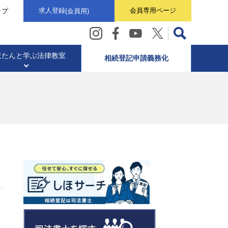
求人登録
会員専用
ページ
ップ
(会員用)
ほたんと学ぶ
法律教室
相続登記申請義務化
・
ト・意見書
ター)
相続業務
東京司法書士会概要
土地や家のこと
動画ギャラリー