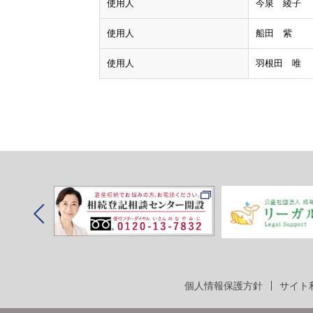
使用人
今泉 綾子
使用人
船田 紫
使用人
羽根田 唯
個人情報保護方針
サイト