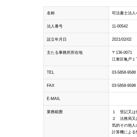
名称
司法書士法人
東京司法書士会機構図
借金のこと
ファーロの
会社・法人の登記
法人番号
11-00542
発刊にあたって
（商業登記）
設立年月日
2021/02/02
主たる事務所所在地
〒136-0071
江東区亀戸１
TEL
03-5858-9588
FAX
03-5858-9598
E-MAIL
業務範囲
１ 登記又は
２ 法務局又
気的その他人
計算機による