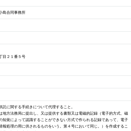
小島合同事務所
情報公開資料
裁判のこと
書籍・パンフレット等
裁判業務
債務整理
オリジナルWEB
丁目２１番５号
供託に関する手続きについて代理すること。
は地方法務局に提出し、又は提供する書類又は電磁的記録（電子的方式、磁
の知覚によって認識することができない方式で作られる記録であって、電子
情報処理の用に供されるものをいう。第４号において同じ。）を作成するこ