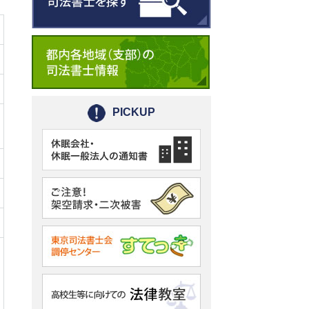
壁紙
劇団リーガル☆スター
活動記録
PICKUP