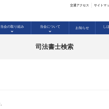
交通アクセス
サイトマ
当会の
取り組み
当会に
ついて
し
お知らせ
司法書士検索
企業法務
会社のこと
会長声明・会長談話
当番司法書士
高校生に向けての
成年後見
イベント開催案内
成年後見のこと
パブリックコメン
すてっき(調停セン
法律教室
開催結果
す。