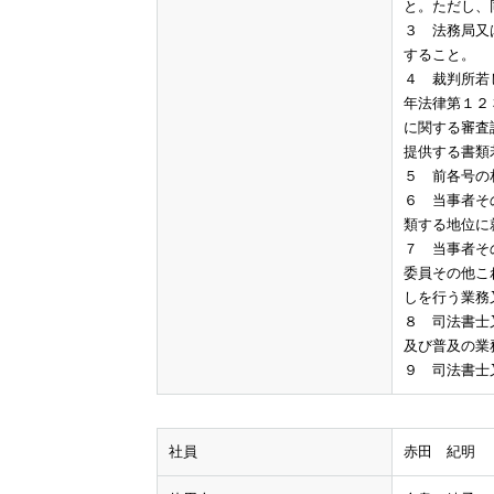
と。ただし、
３ 法務局又
すること。
４ 裁判所若
年法律第１２
に関する審査
提供する書類
５ 前各号の
６ 当事者そ
類する地位に
７ 当事者そ
委員その他こ
しを行う業務
８ 司法書士
及び普及の業
９ 司法書士
社員
赤田 紀明